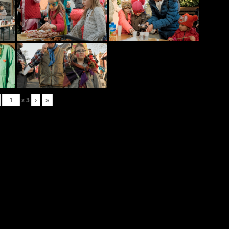
z
3
›
»