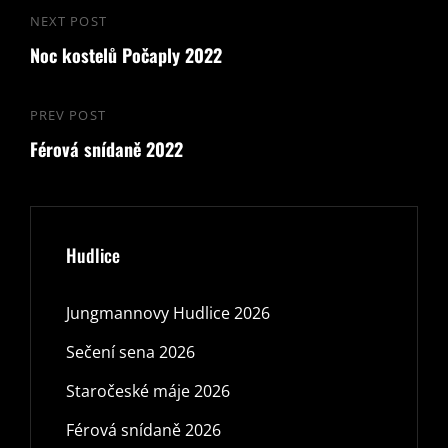
Navigace
NEXT POST
Next
pro
Noc kostelů Počaply 2022
Post
příspěvek
PREV POST
Previous
Férová snídaně 2022
Post
Hudlice
Jungmannovy Hudlice 2026
Sečení sena 2026
Staročeské máje 2026
Férová snídaně 2026