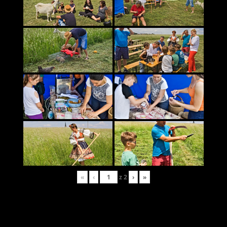
«
‹
z
2
›
»