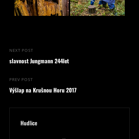
Navigace
NEXT POST
Next
pro
slavnost Jungmann 244let
Post
příspěvek
PREV POST
Previous
Výšlap na Krušnou Horu 2017
Post
Hudlice